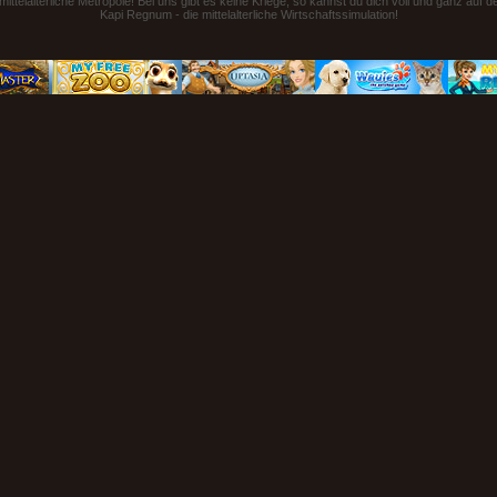
ttelalterliche Metropole! Bei uns gibt es keine Kriege, so kannst du dich voll und ganz auf 
Kapi Regnum - die mittelalterliche Wirtschaftssimulation!