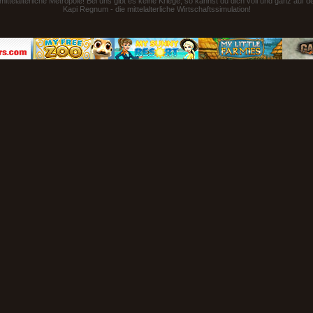
ttelalterliche Metropole! Bei uns gibt es keine Kriege, so kannst du dich voll und ganz auf 
Kapi Regnum - die mittelalterliche Wirtschaftssimulation!