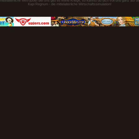
ttelalterliche Metropole! Bei uns gibt es keine Kriege, so kannst du dich voll und ganz auf 
Kapi Regnum - die mittelalterliche Wirtschaftssimulation!