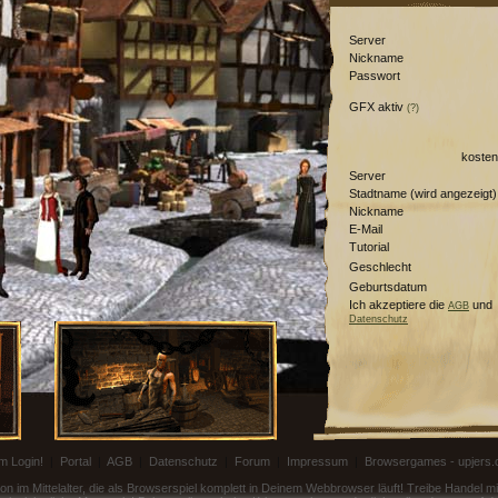
Server
Nickname
Passwort
GFX aktiv
(?)
kosten
Server
Stadtname (wird angezeigt)
Nickname
E-Mail
Tutorial
Geschlecht
Geburtsdatum
Ich akzeptiere die
und
AGB
Datenschutz
m Login!
|
Portal
|
AGB
|
Datenschutz
|
Forum
|
Impressum
|
Browsergames - upjers
on im Mittelalter, die als Browserspiel komplett in Deinem Webbrowser läuft! Treibe Handel 