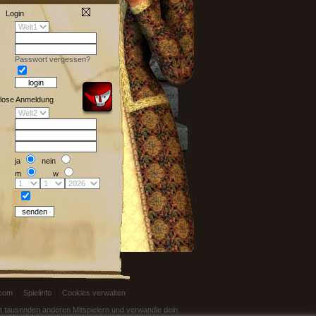
Login
Passwort vergessen?
lose Anmeldung
ja
nein
m
w
.com
|
Spielinfo
|
Cookies verwalten
mit tausenden anderen Mitspielern und verwandle dein