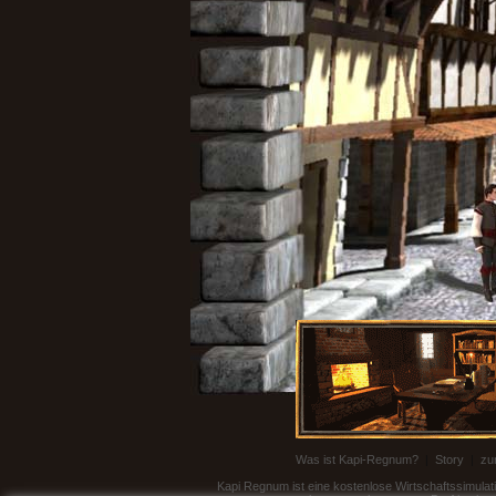
Was ist Kapi-Regnum?
|
Story
|
zu
Kapi Regnum ist eine kostenlose Wirtschaftssimulati