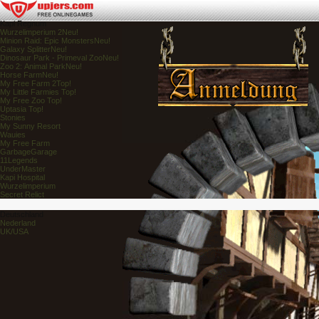
Kapi Regnum
Wurzelimperium 2
Neu!
Minion Raid: Epic Monsters
Neu!
Galaxy Splitter
Neu!
Dinosaur Park - Primeval Zoo
Neu!
Zoo 2: Animal Park
Neu!
Horse Farm
Neu!
My Free Farm 2
Top!
My Little Farmies
Top!
My Free Zoo
Top!
Uptasia
Top!
Stonies
My Sunny Resort
Wauies
My Free Farm
GarbageGarage
11Legends
UnderMaster
Kapi Hospital
Wurzelimperium
Secret Relict
Deutschland
Nederland
UK/USA