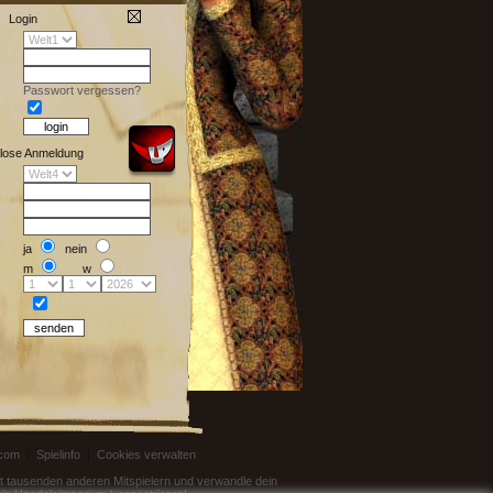
Login
Passwort vergessen?
lose Anmeldung
ja
nein
m
w
.com
|
Spielinfo
|
Cookies verwalten
mit tausenden anderen Mitspielern und verwandle dein