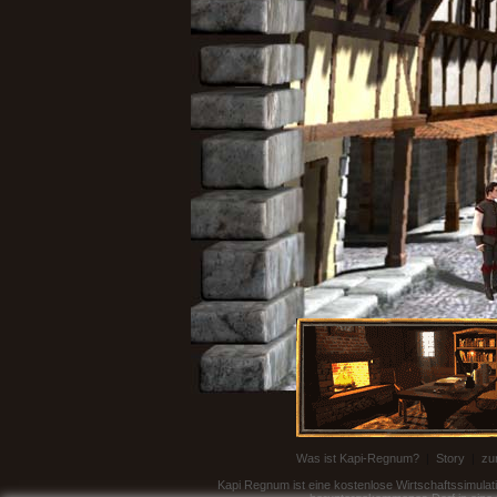
Was ist Kapi-Regnum?
|
Story
|
zu
Kapi Regnum ist eine kostenlose Wirtschaftssimulati