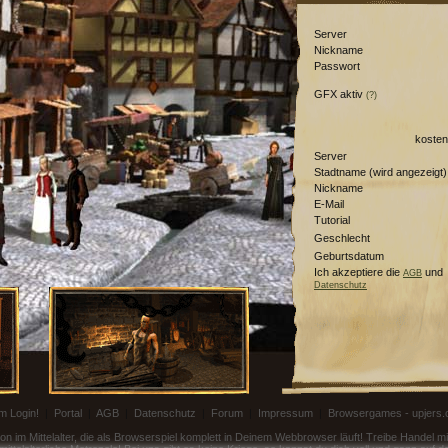
Server
Nickname
Passwort
GFX aktiv
(?)
kosten
Server
Stadtname (wird angezeigt)
Nickname
E-Mail
Tutorial
Geschlecht
Geburtsdatum
Ich akzeptiere die
und
AGB
Datenschutz
m Login!
|
Portal
|
AGB
|
Datenschutz
|
Forum
|
Impressum
|
Browsergames - upjers
on im Mittelalter, die als Browserspiel komplett in Deinem Webbrowser läuft! Treibe Handel 