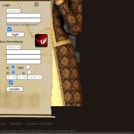
Login
Passwort vergessen?
lose Anmeldung
ja
nein
m
w
.com
|
Spielinfo
|
Cookies verwalten
mit tausenden anderen Mitspielern und verwandle dein