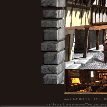
Was ist Kapi-Regnum?
|
Story
|
zu
Kapi Regnum ist eine kostenlose Wirtschaftssimulati