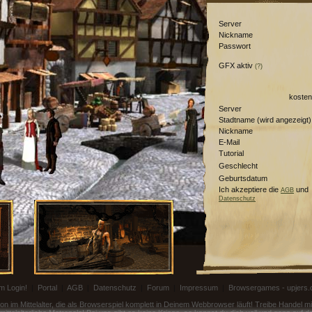
Server
Nickname
Passwort
GFX aktiv
(?)
kosten
Server
Stadtname (wird angezeigt)
Nickname
E-Mail
Tutorial
Geschlecht
Geburtsdatum
Ich akzeptiere die
und
AGB
Datenschutz
m Login!
|
Portal
|
AGB
|
Datenschutz
|
Forum
|
Impressum
|
Browsergames - upjers
on im Mittelalter, die als Browserspiel komplett in Deinem Webbrowser läuft! Treibe Handel 