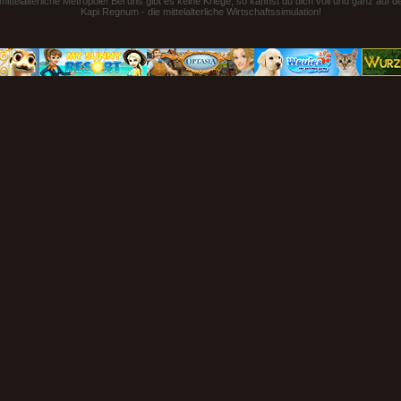
ttelalterliche Metropole! Bei uns gibt es keine Kriege, so kannst du dich voll und ganz auf 
Kapi Regnum - die mittelalterliche Wirtschaftssimulation!