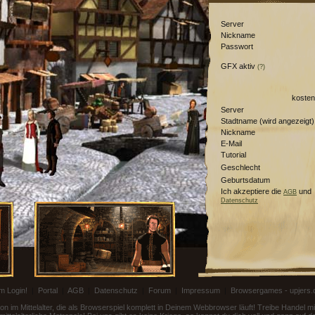
Server
Nickname
Passwort
GFX aktiv
(?)
kosten
Server
Stadtname (wird angezeigt)
Nickname
E-Mail
Tutorial
Geschlecht
Geburtsdatum
Ich akzeptiere die
und
AGB
Datenschutz
m Login!
|
Portal
|
AGB
|
Datenschutz
|
Forum
|
Impressum
|
Browsergames - upjers
on im Mittelalter, die als Browserspiel komplett in Deinem Webbrowser läuft! Treibe Handel 