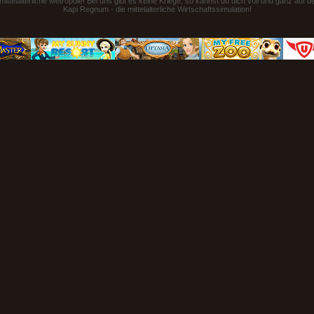
ttelalterliche Metropole! Bei uns gibt es keine Kriege, so kannst du dich voll und ganz auf 
Kapi Regnum - die mittelalterliche Wirtschaftssimulation!