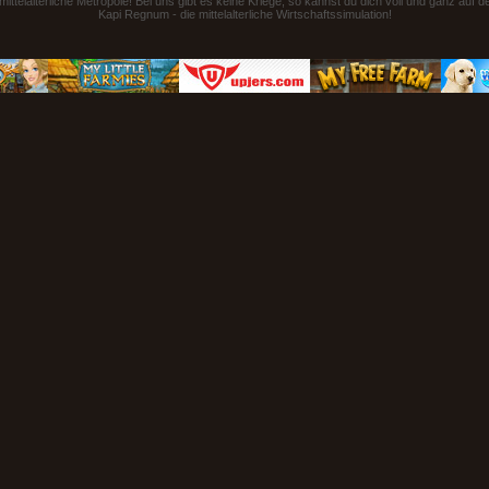
ttelalterliche Metropole! Bei uns gibt es keine Kriege, so kannst du dich voll und ganz auf 
Kapi Regnum - die mittelalterliche Wirtschaftssimulation!